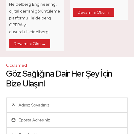
Heidelberg Engineering,
dijital cerrahi görüntüleme
Devamını Oku →
platformu Heidelberg
OPERA’yı
duyurdu.Heidelberg
Engineering bugün,
Devamını Oku →
tamamen dijital cerrahi
görüntüleme platformu
Heidelberg OPERA’nın,
Oculamed
şirketin küresel satış gücü
Göz Sağlığına Dair Her Şey İçin
ve dağıtım ağı aracılığıyla
piyasaya sürüleceğini
Bize Ulaşın!
açıkladı. Heidelberg,
Almanya, 13 Nisan 2026
–...