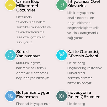
Uzman Ekip,
İhtiyacınıza Özel
Mükemmel
Kılavuzluk
Çözümler
Klinik ihtiyaçlarınızı
Oftalmoloji
analiz ederek, en
teknolojisine hakim,
doğru ekipmanı
sertifikalı mühendis ve
seçmeniz için teknik
teknik kadromuzla
ve klinik danışmanlık
size özel çözümler
sağlıyoruz.
sunuyoruz.
Sürekli
Kalite Garantisi,
Yanınızdayız
Güvenin Adresi
Kurulum, eğitim,
Heidelberg
bakım ve acil teknik
Engineering kalitesi ve
destekle cihaz ömrü
uluslararası
boyunca yanınızdayız.
sertifikalarımızla
hizmetinizdeyiz.
Bütçenize Uygun
İnovasyonla
Finansman
Gelen Çözümler
Finansal ihtiyaçlarınıza
Heidelberg